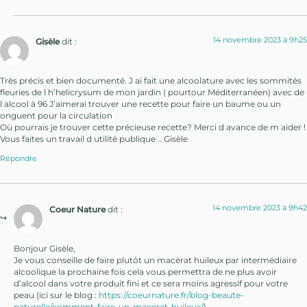
14 novembre 2023 à 9h25
Gisèle
dit :
Très précis et bien documenté. J ai fait une alcoolature avec les sommités
fleuries de l h’helicrysum de mon jardin ( pourtour Méditerranéen) avec de
l alcool à 96 J’aimerai trouver une recette pour faire un baume ou un
onguent pour la circulation
Où pourrais je trouver cette précieuse recette? Merci d avance de m aider !
Vous faites un travail d utilité publique .. Gisèle
Répondre
14 novembre 2023 à 9h42
Coeur Nature
dit :
Bonjour Gisèle,
Je vous conseille de faire plutôt un macérat huileux par intermédiaire
alcoolique la prochaine fois cela vous permettra de ne plus avoir
d’alcool dans votre produit fini et ce sera moins agressif pour votre
peau (ici sur le blog :
https://coeurnature.fr/blog-beaute-
naturelle/comment-faire-un-macerat-huileux/
)