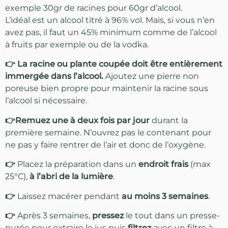
exemple 30gr de racines pour 60gr d’alcool.
L’idéal est un alcool titré à 96% vol. Mais, si vous n’en
avez pas, il faut un 45% minimum comme de l’alcool
à fruits par exemple ou de la vodka.
👉 La racine ou plante coupée doit être entièrement
immergée dans l’alcool.
Ajoutez une pierre non
poreuse bien propre pour maintenir la racine sous
l’alcool si nécessaire.
👉Remuez une à deux fois par jour
durant la
première semaine. N’ouvrez pas le contenant pour
ne pas y faire rentrer de l’air et donc de l’oxygène.
👉
Placez la préparation dans un
endroit frais
(max
25°C),
à l’abri de la lumière
.
👉
Laissez macérer pendant
au moins 3 semaines
.
👉
Après 3 semaines,
pressez
le tout dans un presse-
purée pour extraire le jus puis
filtrez
avec un filtre à