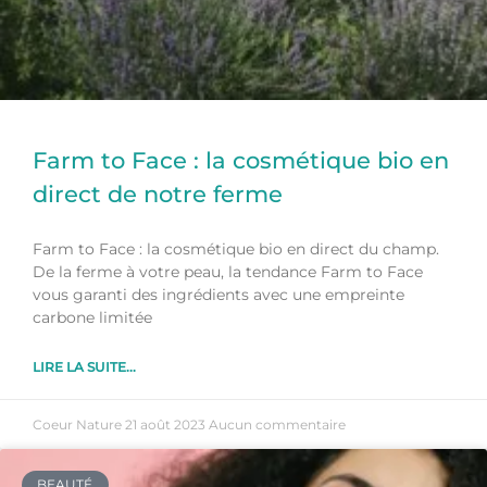
Farm to Face : la cosmétique bio en
direct de notre ferme
Farm to Face : la cosmétique bio en direct du champ.
De la ferme à votre peau, la tendance Farm to Face
vous garanti des ingrédients avec une empreinte
carbone limitée
LIRE LA SUITE...
Coeur Nature
21 août 2023
Aucun commentaire
BEAUTÉ