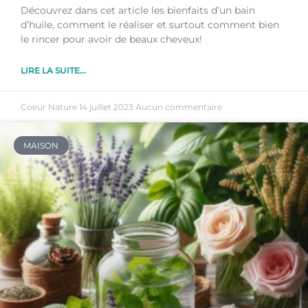
Découvrez dans cet article les bienfaits d’un bain
d’huile, comment le réaliser et surtout comment bien
le rincer pour avoir de beaux cheveux!
LIRE LA SUITE...
Coeur Nature
14 juillet 2023
Aucun commentaire
MAISON