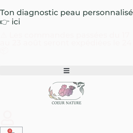
Ton diagnostic peau
personnalisé
👉 ici
⚠️ Les commandes passées du 17
au 23 août seront expédiées le 24
📦
0