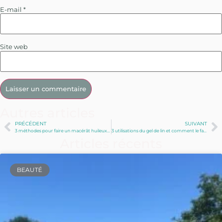
E-mail
*
Site web
Autres articles
PRÉCÉDENT
SUIVANT
3 méthodes pour faire un macérât huileux de plantes : les classiques et l’intermédiaire alcoolique
3 utilisations du gel de lin et comment le fabriquer
Articles récents
BEAUTÉ