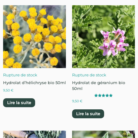
Rupture de stock
Rupture de stock
Hydrolat d’hélichryse bio 50ml
Hydrolat de géranium bio
50ml
9,50
€
Note
9,50
€
Lire la suite
5.00
sur 5
Lire la suite