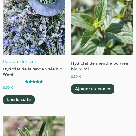
Rupture de stock
Hydrolat de menthe poivrée
Hydrolat de lavande vraie bio
bio 50ml
50ml
9,50
€
Note
9,50
€
Ajouter au panier
5.00
sur 5
Lire la suite